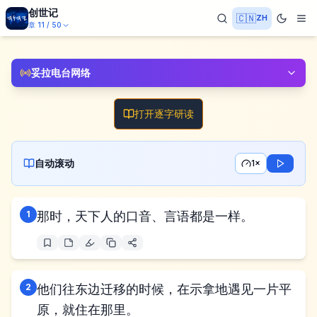
创世记
🇨🇳
ZH
章
11
/
50
妥拉电台网络
打开逐字研读
自动滚动
1×
1
那时，天下人的口音、言语都是一样。
2
他们往东边迁移的时候，在示拿地遇见一片平
原，就住在那里。