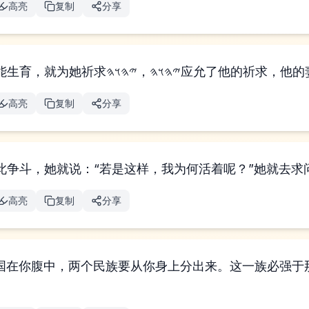
高亮
复制
分享
以撒因他的妻子不能生育，就为她祈求𐤉𐤄𐤅𐤄，
高亮
复制
分享
高亮
复制
分享