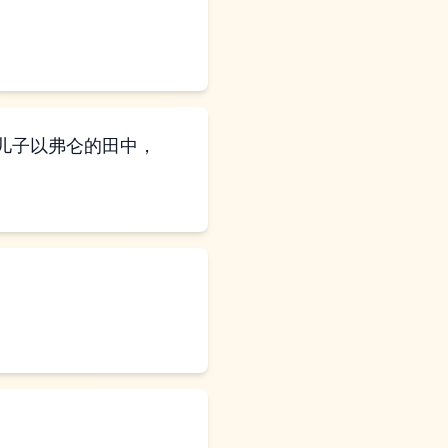
儿子以弗仑的田中，