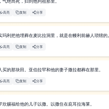
，气绝而死，归到他列祖那里。
高亮
复制
分享
实玛利把他埋葬在麦比拉洞里，就是在幔利前赫人琐辖的
高亮
复制
分享
人买的那块田。亚伯拉罕和他的妻子撒拉都葬在那里。
高亮
复制
分享
罗欣赐福给他的儿子以撒。以撒住在庇耳拉海莱。