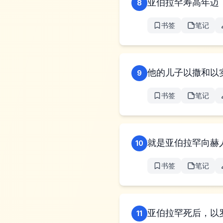
亚伯拉罕寿高年迈
8
书签
笔记
他的儿子以撒和以
9
书签
笔记
就是亚伯拉罕向赫
10
书签
笔记
亚伯拉罕死后，以
11