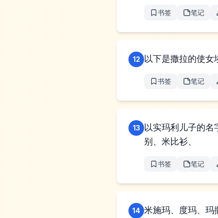
书签
笔记
以下是撒拉的使女
12
书签
笔记
以实玛利儿子的名
13
别、米比衫、
书签
笔记
米施玛、度玛、玛
14