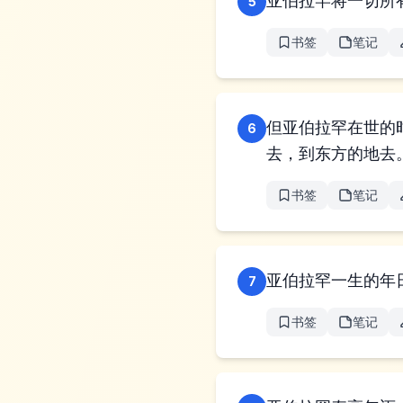
亚伯拉罕将一切所
5
书签
笔记
但亚伯拉罕在世的
6
去，到东方的地去
书签
笔记
亚伯拉罕一生的年日
7
书签
笔记