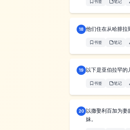
书签
笔记
他们住在从哈腓拉
18
书签
笔记
以下是亚伯拉罕的
19
书签
笔记
以撒娶利百加为妻
20
妹。