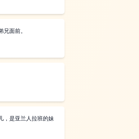
弟兄面前。
儿，是亚兰人拉班的妹