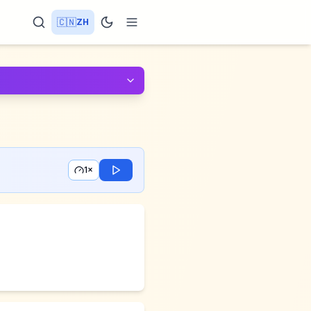
🇨🇳
ZH
1×