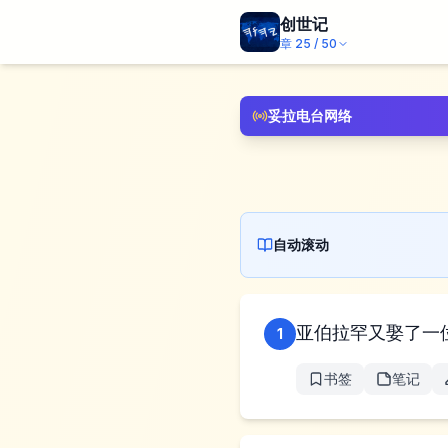
创世记
章
25
/
50
妥拉电台网络
自动滚动
亚伯拉罕又娶了一
1
书签
笔记