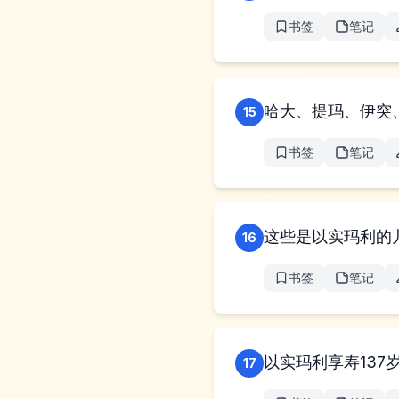
书签
笔记
哈大、提玛、伊突
15
书签
笔记
这些是以实玛利的
16
书签
笔记
以实玛利享寿13
17