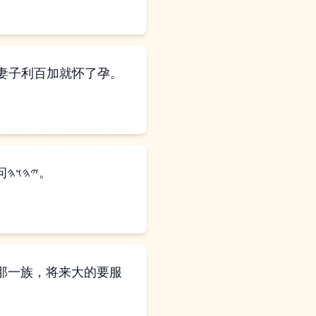
𐤄𐤅𐤄应允了他的祈求，他的妻子利百加就怀了孕。
孩子们在她腹中彼此争斗，她就说：“若是这样，我为何活着呢？”她就去求问𐤉𐤄𐤅𐤄。