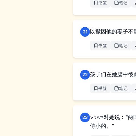
书签
笔记
21
书签
笔记
22
书签
笔记
𐤉𐤄𐤅𐤄对她说：“两国在你腹中，两个民族要从你身上分出来。这一族必强于那一族，将来大的要服
23
侍小的。”