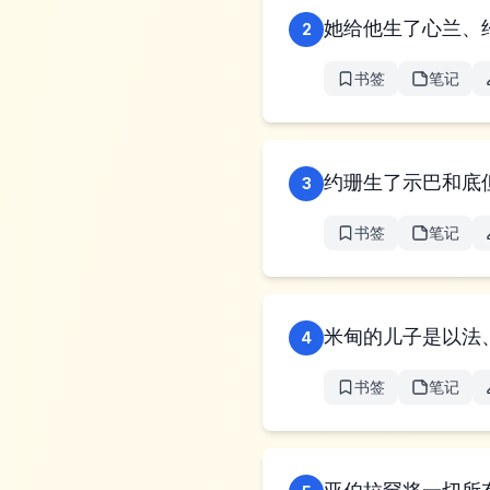
她给他生了心兰、
2
书签
笔记
约珊生了示巴和底
3
书签
笔记
米甸的儿子是以法
4
书签
笔记