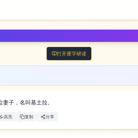
打开逐字研读
位妻子，名叫基土拉。
高亮
复制
分享