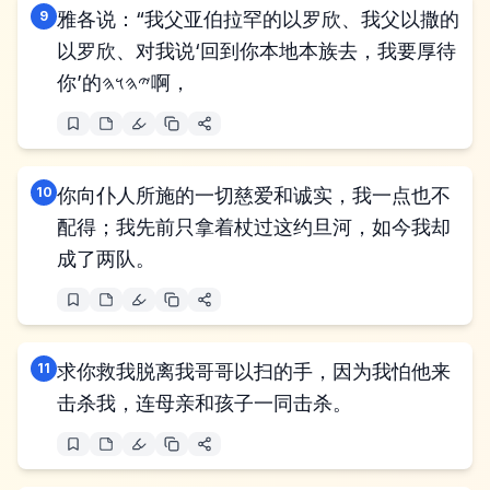
9
雅各说：“我父亚伯拉罕的以罗欣、我父以撒的
以罗欣、对我说‘回到你本地本族去，我要厚待
你’的𐤉𐤄𐤅𐤄啊，
10
你向仆人所施的一切慈爱和诚实，我一点也不
配得；我先前只拿着杖过这约旦河，如今我却
成了两队。
11
求你救我脱离我哥哥以扫的手，因为我怕他来
击杀我，连母亲和孩子一同击杀。