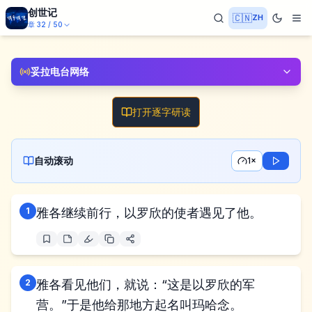
创世记
🇨🇳
ZH
章
32
/
50
妥拉电台网络
打开逐字研读
自动滚动
1×
1
雅各继续前行，以罗欣的使者遇见了他。
2
雅各看见他们，就说：“这是以罗欣的军
营。”于是他给那地方起名叫玛哈念。